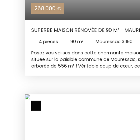
268 000
€
SUPERBE MAISON RÉNOVÉE DE 90 M² - MAURES
DE VIE DE 40 M², TERRASSE ET CONFIGURATIO
4
pièces
90
m²
Mauressac 31190
Posez vos valises dans cette charmante maiso
située sur la paisible commune de Mauressac, su
arborée de 556 m² ! Véritable coup de cœur, c
prestations soignées offre un joli cachet et ne
aucun travaux. Il n'y a plus qu'à s'y installer. Un
et tourné vers l'extérieur :Dès votre arrivée, vou
magnifique pièce à vivre lumineuse de 40 m². 
chaleureux et une belle cuisine ouverte, cet es
sur les extérieurs. Vous y découvrirez une très be
agrémentée d'une pergola, l'endroit idéal pour r
ou profiter des beaux jours en toute tranquillité
mesure (Livraison en T4) :Actuellement configu
T3 (privilégiant suite parentale avec dressing
la maison retrouvera sa configuration initiale 