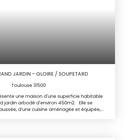
attentes d'une famille ou d'un investisseur.
es sur demande.
GRAND JARDIN – GLOIRE / SOUPETARD
Toulouse 31500
ésente une maison d'une superficie habitable
d jardin arbodé d'environ 450m2. Elle se
ussée, d’une cuisine aménagée et équipée,
ur traversant avec baies à galandage
es ouvertures, d'un bureau et d'une buanderie.
 sont à finir de rénover. A l'étage, le coin nuit
res dont une chambre parentale rénovée