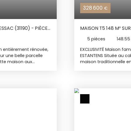
328 600
€
SAC (31190) - PIÈCE
MAISON T5 148 M² SUR
N T4 !
5
pièces
148.5
n entièrement rénovée,
EXCLUSIVITÉ Maison fami
r une belle parcelle
ESTANTENS Située au cal
ette maison aux
maison traditionnelle en
 nécessite absolument
habitable de 148,55 m² 
 espace de vie convivial
intérieurs. Le rez-de-ja
s serez séduit par une
avec cheminée, une cui
Comprenant un salon
de plain-pied, dont deux
pace s'ouvre directement
l'étage, la mezzanine d
lle terrasse
d'aménager deux chamb
ecevoir famille et amis
d'une terrasse de 40 m² 
. Un espace nuit sur
d'environ 1 800 m². Un
rée en un très spacieux
l'ensemble. Des travaux
 et une grande chambre),
pour moderniser le bien.
de T4 (3 chambres) pour
présente un potentiel de