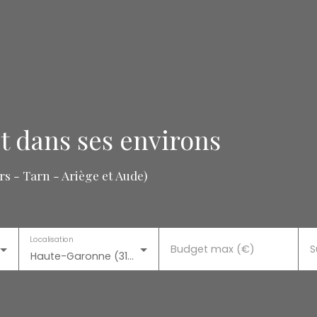
t dans ses environs
s - Tarn - Ariège et Aude)
Localisation
Budget max (€)
S
Haute-Garonne (31), +6