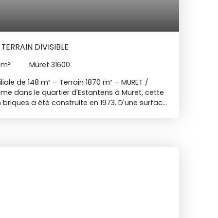
 TERRAIN DIVISIBLE
5
m²
Muret 31600
liale de 148 m² – Terrain 1870 m² – MURET /
me dans le quartier d'Estantens à Muret, cette
 briques a été construite en 1973. D'une surface
(Loi Carrez) , elle propose de grands volumes
rdin comprend une entrée, un séjour de 35 m²
sine indépendante de 15 m² et trois chambres
 mesurent respectivement 13,1 m² et 13,8 m². À
e 21 m² habitables (35 m² au sol) permet
res supplémentaires. L'extérieur dispose
ouverte sur un terrain arboré et piscinable
 garage indépendant de 50 m² complète
 de rafraîchissement global sont nécessaires
 Sur le plan technique, la parcelle de 1 871 m²
 division foncière pour détacher un lot à bâtir.