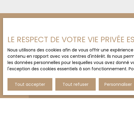
LE RESPECT DE VOTRE VIE PRIVÉE 
Nous utilisons des cookies afin de vous offrir une expérien
Un projet immobilier dans l
contenu en rapport avec vos centres d'intérêt. Ils nous perm
Contactez
Christine BER
les données personnelles pour lesquelles vous avez donné vo
l'exception des cookies essentiels à son fonctionnement. Pou
+33 6 12 60 95 04
Tout accepter
Tout refuser
Personnaliser