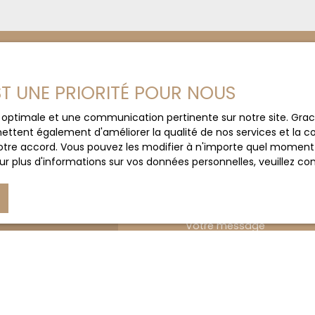
technique, la parcelle de 1 871 m² présente un pot
bâtir. Ce bien correspond aux attentes d'une fami
disponibles sur demande.
EST UNE PRIORITÉ POUR NOUS
Prénom
ce optimale et une communication pertinente sur notre site. Gr
e secteur ?
ettent également d'améliorer la qualité de nos services et la con
NOU
Email
tre accord. Vous pouvez les modifier à n'importe quel moment via
r plus d'informations sur vos données personnelles, veuillez co
Votre commune
Votre message
J'accepte le trait
au RGPD. Si vous ne 
commerciale par voi
gratuitement sur la