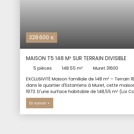
328 600
€
MAISON T5 148 M² SUR TERRAIN DIVISIBLE
5
pièces
148.55
m²
Muret 31600
EXCLUSIVITÉ Maison familiale de 148 m² – Terrain
dans le quartier d'Estantens à Muret, cette maison
1973. D'une surface habitable de 148,55 m² (Loi C
intérieurs. Le rez-de-jardin comprend une entrée,
En savoir +
indépendante de 15 m² et trois chambres de plai
m² et 13,8 m². À l'étage, la mezzanine de 21 m² h
chambres supplémentaires. L'extérieur dispose d'
arboré et piscinable d'environ 1 800 m². Un gara
Des travaux de rafraîchissement global sont néce