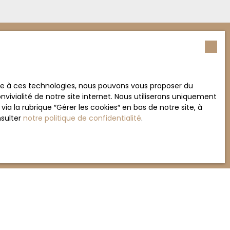
entiel de division foncière pour détacher un lot à
lle ou d'un investisseur. Diagnostics
Nom
ace à ces technologies, nous pouvons vous proposer du
vivialité de notre site internet. Nous utiliserons uniquement
Téléphone
 la rubrique ″Gérer les cookies″ en bas de notre site, à
nsulter
notre politique de confidentialité
.
Vous souhaitez
-
ement de mes données personnelles conformément
souhaitez pas faire l'objet de prospection
e téléphonique, vous pouvez vous inscrire
 liste d'opposition au démarchage téléphonique,