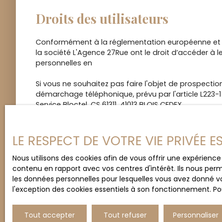
Droits des utilisateurs
Conformément à la réglementation européenne et à la
la société L'Agence 27Rue ont le droit d’accéder à l
personnelles en
Si vous ne souhaitez pas faire l'objet de prospecti
démarchage téléphonique, prévu par l'article L223-1
Service Bloctel, CS 61311, 41013 BLOIS CEDEX.
L'Agence 27Rue
agence@27rue.com
LE RESPECT DE VOTRE VIE PRIVÉE 
+33 5 62 80 25 29
Nous utilisons des cookies afin de vous offrir une expérien
Cookies
contenu en rapport avec vos centres d'intérêt. Ils nous perm
les données personnelles pour lesquelles vous avez donné vo
l'exception des cookies essentiels à son fonctionnement. Pou
Lors de la consultation du site, des informations re
navigateur. Par l’identification de votre terminal il
une durée de validité fixe.
Tout accepter
Tout refuser
Personnaliser