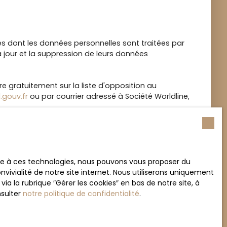
es dont les données personnelles sont traitées par
à jour et la suppression de leurs données
e gratuitement sur la liste d'opposition au
.gouv.fr
ou par courrier adressé à Société Worldline,
ace à ces technologies, nous pouvons vous proposer du
vivialité de notre site internet. Nous utiliserons uniquement
 la rubrique ″Gérer les cookies″ en bas de notre site, à
nsulter
notre politique de confidentialité
.
hiers texte appelés "Cookies", et placés dans votre
en vous proposant de contenu personnalisé. Ils ont