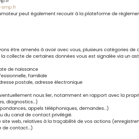
p.fr
-smp.fr
mateur peut également recourir à la plateforme de règlement 
vons être amenés à avoir avec vous, plusieurs catégories d
 la collecte de certaines données vous est signalée via un ast
 date de naissance
essionnelle, familiale
resse postale, adresse électronique
 éventuellement nous lier, notamment en rapport avec la propri
es, diagnostics…)
espondances, appels téléphoniques, demandes…)
du canal de contact privilégié.
 site web, relatives à la traçabilité de vos actions (enregistre
e de contact…)