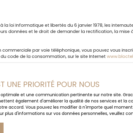
 loi Informatique et libertés du 6 janvier 1978, les internaut
eurs données et le droit de demander la rectification, la mise 
on commerciale par voie téléphonique, vous pouvez vous inscrir
 du code de la consommation, sur le site Internet
www.bloctel
EST UNE PRIORITÉ POUR NOUS
ce optimale et une communication pertinente sur notre site. Gr
ettent également d'améliorer la qualité de nos services et la con
tre accord. Vous pouvez les modifier à n'importe quel moment via
r plus d'informations sur vos données personnelles, veuillez co
latives à votre appareil peuvent être enregistrées dans des fic
s servent principalement, à optimiser votre utilisation du site 