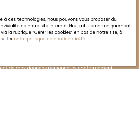
Téléphone
ace à ces technologies, nous pouvons vous proposer du
vivialité de notre site internet. Nous utiliserons uniquement
Vous souhaitez
 la rubrique ″Gérer les cookies″ en bas de notre site, à
-
nsulter
notre politique de confidentialité
.
ement de mes données personnelles conformément
souhaitez pas faire l'objet de prospection
e téléphonique, vous pouvez vous inscrire
 liste d'opposition au démarchage téléphonique,
L223-1 du code de la consommation, sur le site
.gouv.fr ou par courrier adressé à :
rvice Bloctel, CS 61311, 41013 BLOIS CEDEX.
sur le traitement de vos données personnelles,
otre
politique de confidentialité
.