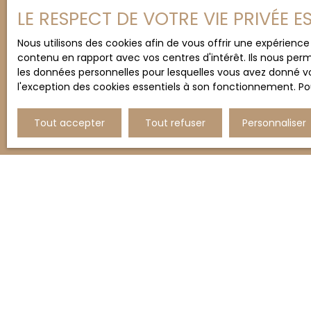
Un projet immobilier dans l
LE RESPECT DE VOTRE VIE PRIVÉE 
Contactez
Denis GARCIA
Nous utilisons des cookies afin de vous offrir une expérien
contenu en rapport avec vos centres d'intérêt. Ils nous perm
les données personnelles pour lesquelles vous avez donné vo
+33 6 52 53 19 40
l'exception des cookies essentiels à son fonctionnement. Pou
Tout accepter
Tout refuser
Personnaliser