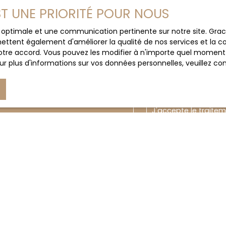
e secteur ?
EST UNE PRIORITÉ POUR NOUS
Email
ce optimale et une communication pertinente sur notre site. Gr
ettent également d'améliorer la qualité de nos services et la con
tre accord. Vous pouvez les modifier à n'importe quel moment via
Votre commune
r plus d'informations sur vos données personnelles, veuillez co
Votre message
J'accepte le trait
au RGPD. Si vous ne 
commerciale par voi
gratuitement sur la
prévu par l'article 
Internet www.bloctel
Société Worldline, Se
Pour en savoir plus 
veuillez consulter n