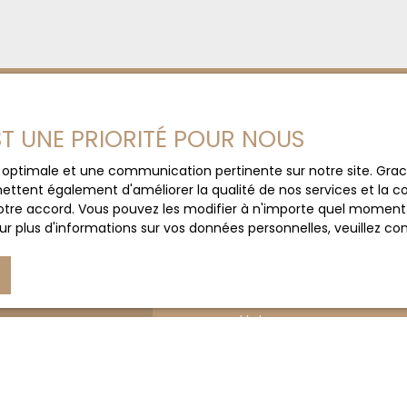
EST UNE PRIORITÉ POUR NOUS
Prénom
ce optimale et une communication pertinente sur notre site. Gr
e secteur ?
ettent également d'améliorer la qualité de nos services et la con
tre accord. Vous pouvez les modifier à n'importe quel moment via
E-
Email
r plus d'informations sur vos données personnelles, veuillez co
Votre commune
Votre message
J'accepte le trait
au RGPD. Si vous ne 