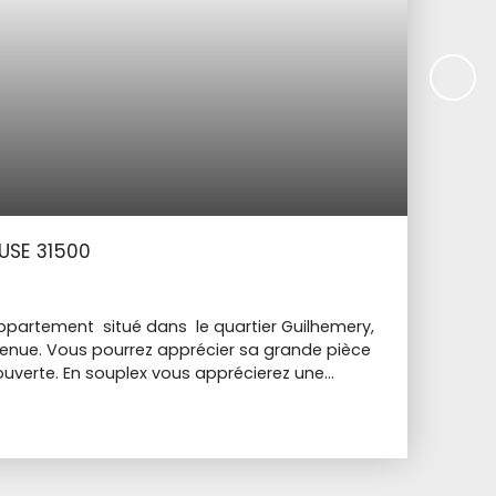
USE 31500
appartement situé dans le quartier Guilhemery,
tenue. Vous pourrez apprécier sa grande pièce
 ouverte. En souplex vous apprécierez une
'eau; Profitez également d'une petite cour
e détendre. Cet appartement allie CHARME,