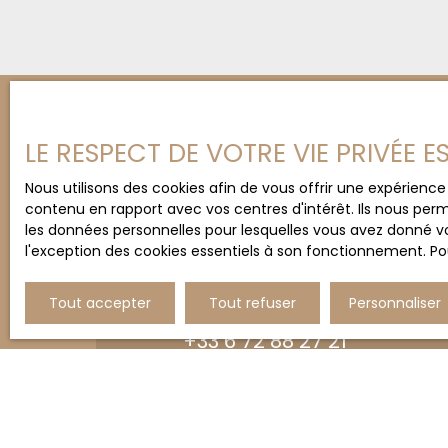
LE RESPECT DE VOTRE VIE PRIVÉE 
Nous utilisons des cookies afin de vous offrir une expérien
Un projet immobilier dans l
contenu en rapport avec vos centres d'intérêt. Ils nous perm
les données personnelles pour lesquelles vous avez donné vo
Contactez
Sophie CAMILL
l'exception des cookies essentiels à son fonctionnement. Pou
NAVEREAU
Tout accepter
Tout refuser
Personnaliser
+33 6 72 88 27 21