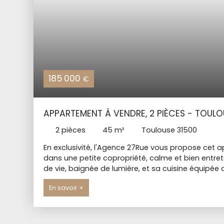
185 000
€
APPARTEMENT À VENDRE, 2 PIÈCES - TOULO
2
pièces
45
m²
Toulouse 31500
En exclusivité, l'Agence 27Rue vous propose cet 
dans une petite copropriété, calme et bien entre
de vie, baignée de lumière, et sa cuisine équipée
grande chambre, de grands placards et sa salle d
En savoir +
privative, offrant un calme absolu, idéale pour s
CONFORT et situation PRIVILÉGIÉE.