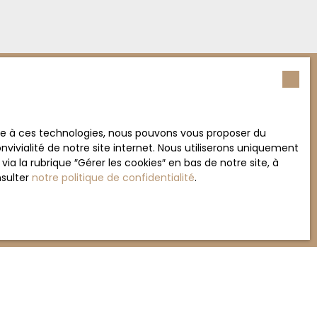
Nom
ace à ces technologies, nous pouvons vous proposer du
vivialité de notre site internet. Nous utiliserons uniquement
 la rubrique ″Gérer les cookies″ en bas de notre site, à
Téléphone
nsulter
notre politique de confidentialité
.
Vous souhaitez
-
ement de mes données personnelles conformément
souhaitez pas faire l'objet de prospection