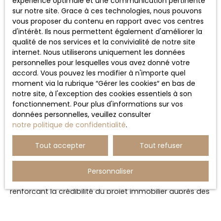
expérience optimale et une communication pertinente
une étape incontournable du processus. Performance
sur notre site. Grace à ces technologies, nous pouvons
énergétique, installation électrique, amiante ou encore
vous proposer du contenu en rapport avec vos centres
état des risques, ces documents permettent aux futurs
d'intérêt. Ils nous permettent également d'améliorer la
acquéreurs d’avoir une vision claire du bien qu’ils
qualité de nos services et la convivialité de notre site
envisagent d’acheter. Il est également conseillé de
internet. Nous utiliserons uniquement les données
réunir les documents relatifs à la copropriété, aux
personnelles pour lesquelles vous avez donné votre
travaux réalisés ou aux éventuelles charges afin de
accord. Vous pouvez les modifier à n'importe quel
fluidifier les démarches.
moment via la rubrique ″Gérer les cookies″ en bas de
notre site, à l'exception des cookies essentiels à son
Au-delà des obligations administratives, cette
fonctionnement. Pour plus d'informations sur vos
préparation permet aussi d’anticiper les questions des
données personnelles, veuillez consulter
visiteurs et d’éviter les blocages au moment de la
notre politique de confidentialité
.
négociation. Une transaction bien préparée limite les
imprévus et rassure les différentes parties.
Tout accepter
Tout refuser
Grâce à notre accompagnement, nous aidons chaque
vendeur à constituer un dossier solide et complet.
Personnaliser
Cette organisation permet de gagner du temps tout en
renforçant la crédibilité du projet immobilier auprès des
acquéreurs potentiels.