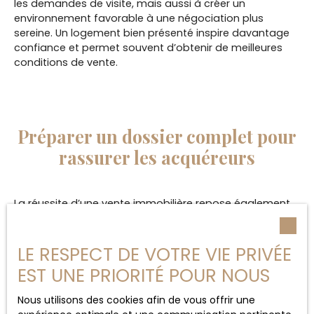
les demandes de visite, mais aussi à créer un
environnement favorable à une négociation plus
sereine. Un logement bien présenté inspire davantage
confiance et permet souvent d’obtenir de meilleures
conditions de vente.
Préparer un dossier complet pour
rassurer les acquéreurs
La réussite d’une vente immobilière repose également
sur la qualité du dossier préparé en amont. Les
acheteurs souhaitent aujourd’hui obtenir rapidement
des informations fiables et complètes avant de
LE RESPECT DE VOTRE VIE PRIVÉE
s’engager. Un propriétaire organisé inspire confiance et
EST UNE PRIORITÉ POUR NOUS
facilite naturellement les échanges.
Nous utilisons des cookies afin de vous offrir une
Les diagnostics techniques obligatoires représentent