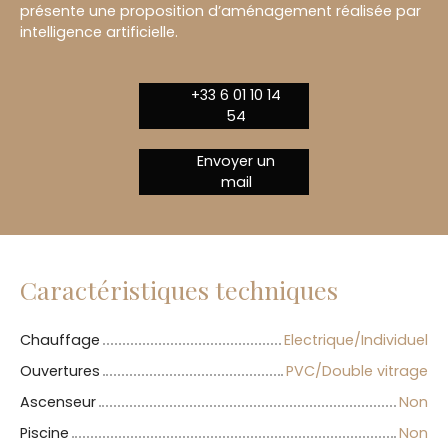
présente une proposition d’aménagement réalisée par
intelligence artificielle.
+33 6 01 10 14
54
Envoyer un
mail
Caractéristiques techniques
Chauffage
Electrique/Individuel
Ouvertures
PVC/Double vitrage
Ascenseur
Non
Piscine
Non