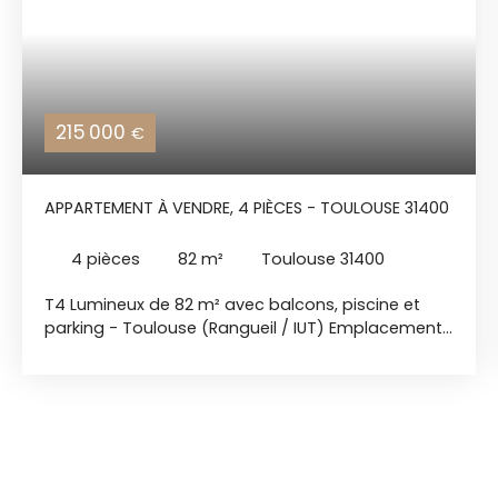
215 000
€
APPARTEMENT À VENDRE, 4 PIÈCES - TOULOUSE 31400
4
pièces
82
m²
Toulouse 31400
T4 Lumineux de 82 m² avec balcons, piscine et
parking - Toulouse (Rangueil / IUT) Emplacement
premium et cadre de vie privilégié - Ravalement
de façade déjà payé ! Situé dans le quartier très
recherché de Rangueil, au pied de l'IUT et à
proximité immédiate de la station du
téléphérique, venez découvrir ce bel appartement
traversant de type 4 d'une superficie de 82 m² (Loi
Carrez). Cet appartement baigné de lumière tout