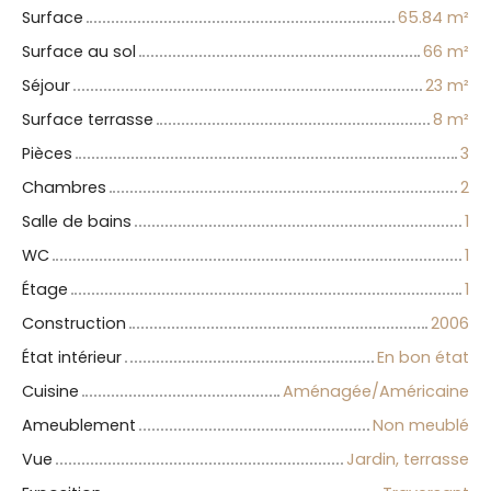
Surface
65.84
m²
Surface au sol
66
m²
Séjour
23
m²
Surface terrasse
8
m²
Pièces
3
Chambres
2
Salle de bains
1
WC
1
Étage
1
Construction
2006
État intérieur
En bon état
Cuisine
Aménagée/Américaine
Ameublement
Non meublé
Vue
Jardin, terrasse