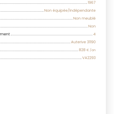
1967
Non équipée/Indépendante
Non meublé
Non
iment
4
Auterive 31190
828
€ /an
VA2293