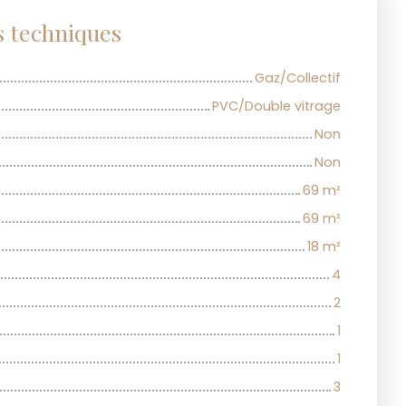
s techniques
Gaz/Collectif
PVC/Double vitrage
Non
Non
69
m²
69
m²
18
m²
4
2
1
1
3