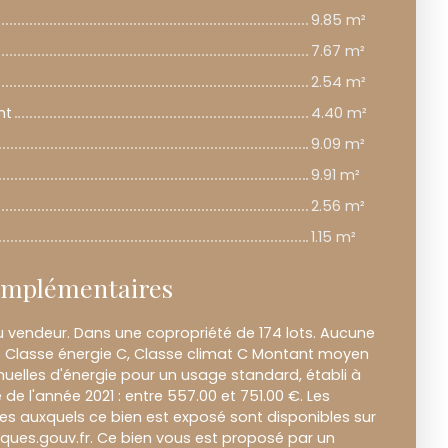
9.85 m²
7.67 m²
2.54 m²
nt
4.40 m²
9.09 m²
9.91 m²
2.56 m²
1.15 m²
omplémentaires
u vendeur. Dans une copropriété de 174 lots. Aucune
. Classe énergie C, Classe climat C Montant moyen
elles d'énergie pour un usage standard, établi à
e de l'année 2021 : entre 557.00 et 751.00 €. Les
ues auxquels ce bien est exposé sont disponibles sur
isques.gouv.fr. Ce bien vous est proposé par un