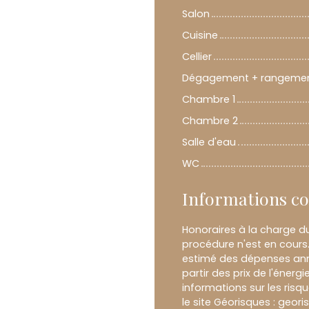
Salon
Cuisine
Cellier
Dégagement + rangeme
Chambre 1
Chambre 2
Salle d'eau
WC
Informations c
Honoraires à la charge d
procédure n'est en cours
estimé des dépenses annu
partir des prix de l'énergi
informations sur les risq
le site Géorisques : geor