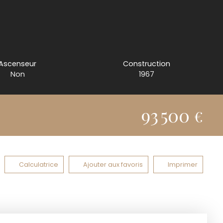
Ascenseur
Construction
Non
1967
93 500
€
Calculatrice
Ajouter aux favoris
Imprimer