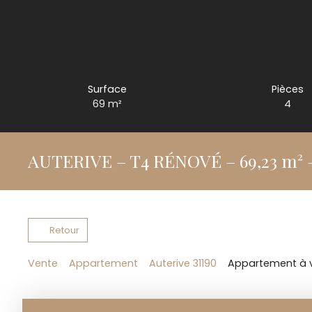
Surface
Pièces
69
m²
4
AUTERIVE – T4 RÉNOVÉ – 69,23 m² 
Retour
Vente
Appartement
Auterive 31190
Appartement à ve