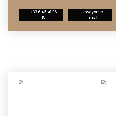
+33 6 45 41 06
Envoyer un
15
mail