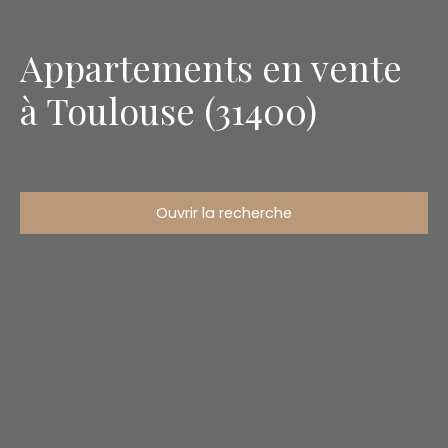
Appartements en vente
à Toulouse (31400)
Ouvrir la recherche
Type d'offre
Vente
Type de bien
Appartement
Localisation
Toulouse (31400)
Budget max (€)