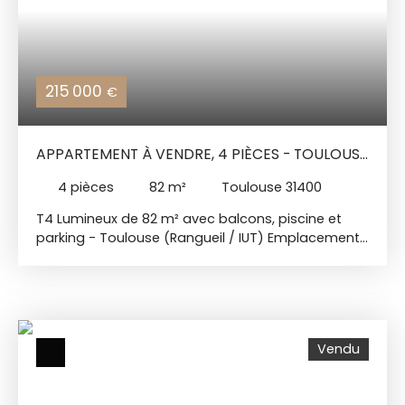
215 000
€
APPARTEMENT À VENDRE, 4 PIÈCES - TOULOUSE
31400
4
pièces
82
m²
Toulouse 31400
T4 Lumineux de 82 m² avec balcons, piscine et
parking - Toulouse (Rangueil / IUT) Emplacement
premium et cadre de vie privilégié - Ravalement
de façade déjà payé ! Situé dans le quartier très
recherché de Rangueil, au pied de l'IUT et à
proximité immédiate de la station du
téléphérique, venez découvrir ce bel appartement
Vendu
traversant de type 4 d'une superficie de 82 m² (Loi
Carrez). Cet appartement baigné de lumière tout
au long de la journée, ce situe au sein d'une