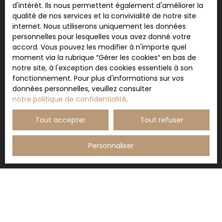
d'intérêt. Ils nous permettent également d'améliorer la
qualité de nos services et la convivialité de notre site
Nom
internet. Nous utiliserons uniquement les données
personnelles pour lesquelles vous avez donné votre
accord. Vous pouvez les modifier à n'importe quel
Email
moment via la rubrique ″Gérer les cookies″ en bas de
notre site, à l'exception des cookies essentiels à son
Type d'offre
Vente
fonctionnement. Pour plus d'informations sur vos
données personnelles, veuillez consulter
Type de bien
notre politique de confidentialité
.
Appartement
Localisation
Tout accepter
Tout refuser
Toulouse (31400)
Personnaliser
Budget max (€)
Surface min (m²)
Pièces min