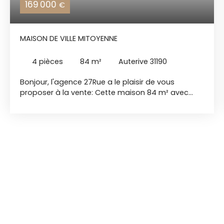
169 000
€
MAISON DE VILLE MITOYENNE
4
pièces
84
m²
Auterive 31190
Bonjour, l'agence 27Rue a le plaisir de vous
proposer à la vente: Cette maison 84 m² avec
jardin entièrement clôturé et garage – à rafraîchir
selon vos envies Située dans un environnement
calme et agréable, cette maison mitoyenne offre
un cadre de vie paisible, tout en restant proche
des commodités. Avec ses 84 m² habitables,
elle constitue un bien idéal pour une famille, un
premier achat ou un projet d’investissement.
Dès l’entrée, vous découvrirez une belle pièce de
vie lumineuse ouverte sur le jardin, un espace
convivial où chacun pourra trouver sa place. La
cuisine attenante, fonctionnelle, peut facilement
être repensée selon vos envies pour créer un lieu