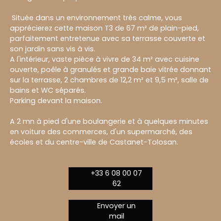
Située dans un environnement très calme, vous
apprécierez cette maison T3 de 67 m² de plain-pied,
parfaitement entretenue avec sa terrasse couverte et
son jardin sans vis à vis.
A l'intérieur, vaste pièce à vivre de 34 m² avec cuisine
ouverte, poêle à granulés et grande baie vitrée donnant
sur la terrasse, 2 chambres de 12,2 m² et 9,5 m², salle de
bains et WC séparés.
Parking devant la maison.
A 2 mn à pied d'une boulangerie et à quelques minutes
en voiture des commerces, d'un supermarché, des
écoles et du centre-ville de Castanet-Tolosan.
+33 6 08 00 07
62
Envoyer un
mail