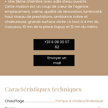
Une 3ème chambre avec salle d'eau ouverte.
Cette maison est un coup de cœur de l'agence :
emplacement, calme, qualité de rénovation, luminosité,
haut niveau de prestations, ambiance sobre et
chaleureuse, grande surface vitrée. Le tout à 4 mn du
Caousou, 10 mn de la place Dupuy et 12 mn du métro
+33 6 08 00 07
62
Envoyer un
mail
Caractéristiques techniques
Chauffage
Pompe à chaleur/Individuel