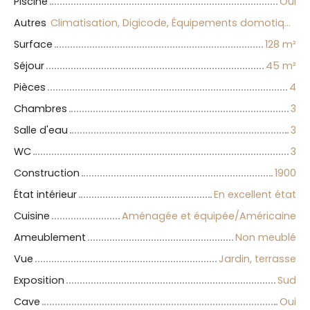
Piscine
Oui
Autres
Climatisation, Digicode, Équipements domotiques, Fibre optique, Local à vélo
Surface
128
m²
Séjour
45
m²
Pièces
4
Chambres
3
Salle d'eau
3
WC
3
Construction
1900
État intérieur
En excellent état
Cuisine
Aménagée et équipée/Américaine
Ameublement
Non meublé
Vue
Jardin, terrasse
Exposition
Sud
Cave
Oui