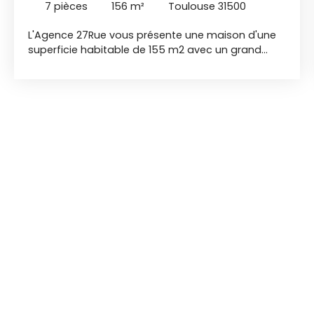
7
pièces
156
m²
Toulouse 31500
L'Agence 27Rue vous présente une maison d'une
superficie habitable de 155 m2 avec un grand
jardin arbodé d'environ 450m2. Elle se compose
au rez-de-chaussée, d’une cuisine aménagée et
équipée, d'un grand salon / séjour traversant avec
baies à galandage permettant un de grandes
ouvertures, d'un bureau et d'une buanderie. Ces
deux dernières pièces sont à finir de rénover. A
l'étage, le coin nuit se compose de 4 chambres
dont une chambre parentale rénovée avec un
grand dressing et une salle de bains. Une salle
d'eau reste à finir de rénover. La maison dispose
aussi d'un garage.