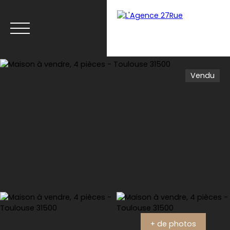
Vendu
Menu
Estimation
+ de photos