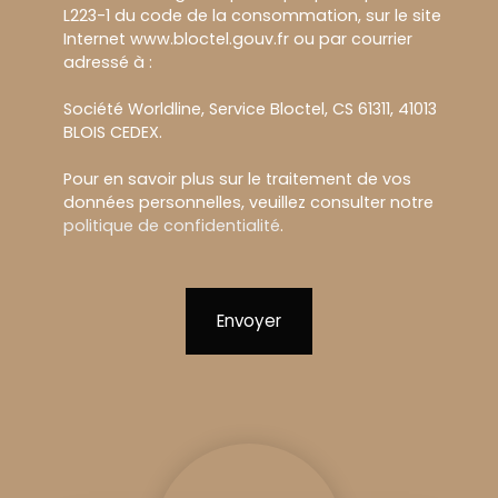
L223-1 du code de la consommation, sur le site
Internet www.bloctel.gouv.fr ou par courrier
adressé à :
Société Worldline, Service Bloctel, CS 61311, 41013
BLOIS CEDEX.
Pour en savoir plus sur le traitement de vos
données personnelles, veuillez consulter notre
politique de confidentialité
.
Envoyer