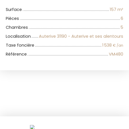
Surface
157
m²
Pièces
6
Chambres
5
Localisation
Auterive 31190 - Auterive et ses alentours
Taxe foncière
1 538
€ /an
Référence
VM480