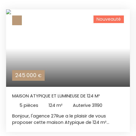
Nouveauté
245 000
€
MAISON ATYPIQUE ET LUMINEUSE DE 124 M²
5
pièces
124
m²
Auterive 31190
Bonjour, l'agence 27Rue a le plaisir de vous
proposer cette maison Atypique de 124 m²
Lumineuse à Auterive sur un beau Terrain de 600
m² Située dans un quartier calme d'Auterive, cette