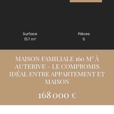
Surface
Pièces
157
m²
6
MAISON FAMILIALE 160 M² À
AUTERIVE - LE COMPROMIS
IDÉAL ENTRE APPARTEMENT ET
MAISON
168 000
€