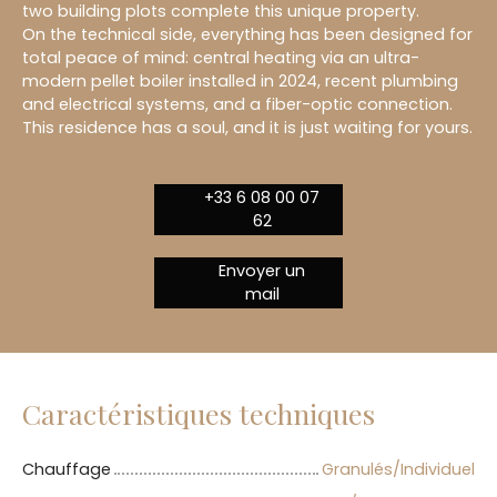
two building plots complete this unique property.
On the technical side, everything has been designed for
total peace of mind: central heating via an ultra-
modern pellet boiler installed in 2024, recent plumbing
and electrical systems, and a fiber-optic connection.
This residence has a soul, and it is just waiting for yours.
+33 6 08 00 07
62
Envoyer un
mail
Caractéristiques techniques
Chauffage
Granulés/Individuel