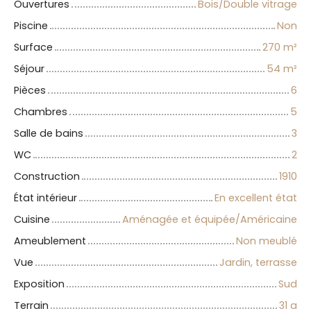
Ouvertures
Bois/Double vitrage
Piscine
Non
Surface
270
m²
Séjour
54
m²
Pièces
6
Chambres
5
Salle de bains
3
WC
2
Construction
1910
État intérieur
En excellent état
Cuisine
Aménagée et équipée/Américaine
Ameublement
Non meublé
Vue
Jardin, terrasse
Exposition
Sud
Terrain
31 a