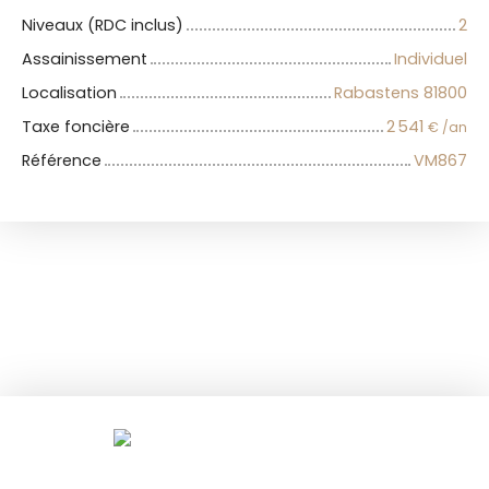
Niveaux (RDC inclus)
2
Assainissement
Individuel
Localisation
Rabastens 81800
Taxe foncière
2 541
€ /an
Référence
VM867