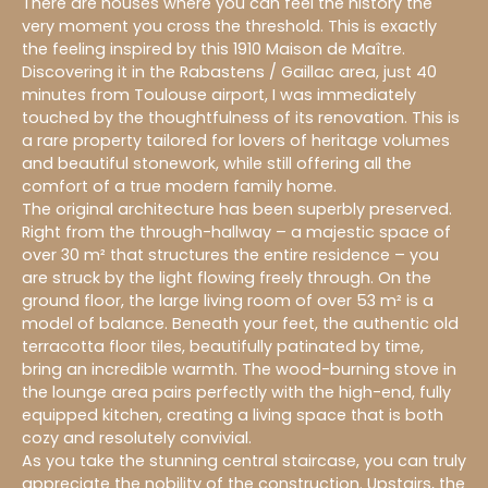
There are houses where you can feel the history the
very moment you cross the threshold. This is exactly
the feeling inspired by this 1910 Maison de Maître.
Discovering it in the Rabastens / Gaillac area, just 40
minutes from Toulouse airport, I was immediately
touched by the thoughtfulness of its renovation. This is
a rare property tailored for lovers of heritage volumes
and beautiful stonework, while still offering all the
comfort of a true modern family home.
The original architecture has been superbly preserved.
Right from the through-hallway – a majestic space of
over 30 m² that structures the entire residence – you
are struck by the light flowing freely through. On the
ground floor, the large living room of over 53 m² is a
model of balance. Beneath your feet, the authentic old
terracotta floor tiles, beautifully patinated by time,
bring an incredible warmth. The wood-burning stove in
the lounge area pairs perfectly with the high-end, fully
equipped kitchen, creating a living space that is both
cozy and resolutely convivial.
As you take the stunning central staircase, you can truly
appreciate the nobility of the construction. Upstairs, the