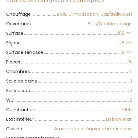
Chauffage
Bois, Climatisation, Gaz/Individuel
Ouvertures
Bois/Double vitrage
Surface
108
m²
Séjour
26
m²
Surface terrasse
18
m²
Pièces
5
Chambres
4
Salle de bains
1
Salle d'eau
1
WC
2
Construction
1995
État intérieur
En bon état
Cuisine
Aménagée et équipée/Américaine