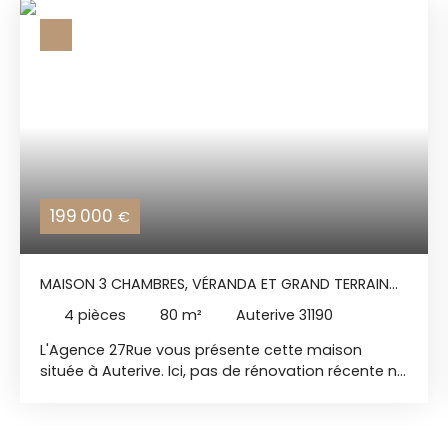
199 000
€
MAISON 3 CHAMBRES, VÉRANDA ET GRAND TERRAIN
AU CALME
4
pièces
80
m²
Auterive 31190
L'Agence 27Rue vous présente cette maison
située à Auterive. Ici, pas de rénovation récente ni
de décoration dans l’air du temps… et c’est
justement tout l’intérêt de cette maison.
Construite à la fin des années 1970, elle a