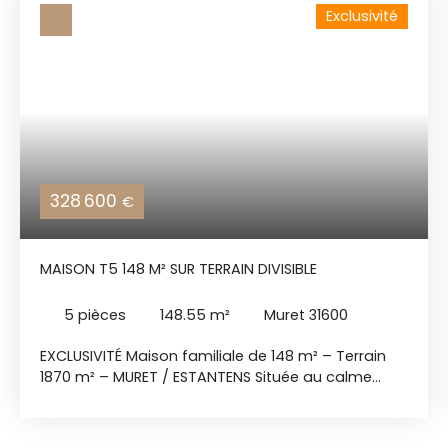
Exclusivité
328 600
€
MAISON T5 148 M² SUR TERRAIN DIVISIBLE
5
pièces
148.55
m²
Muret 31600
EXCLUSIVITÉ Maison familiale de 148 m² – Terrain
1870 m² – MURET / ESTANTENS Située au calme
dans le quartier d'Estantens à Muret, cette maison
traditionnelle en briques a été construite en 1973.
D'une surface habitable de 148,55 m² (Loi Carrez) ,