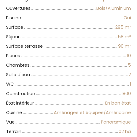
Ouvertures
Bois/Aluminium
Piscine
Oui
Surface
295
m²
Séjour
58
m²
Surface terrasse
90
m²
Pièces
10
Chambres
5
Salle d'eau
2
WC
1
Construction
1800
État intérieur
En bon état
Cuisine
Aménagée et équipée/Américaine
Vue
Panoramique
Terrain
02 ha