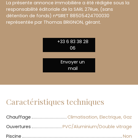
La présente annonce immobilière a été rédigée sous la
responsabilité éditoriale de la SARL 27Rue, (sans
détention de fonds) n°SIRET 88505424700030
représentée par Thomas BRIGNON, gérant.
+33 6 83 38 28
06
Envoyer un
mail
Caractéristiques techniques
Chauffage
Climatisation, Electrique, Gaz
Ouvertures
PVC/Aluminium/Double vitrage
Piscine
Non