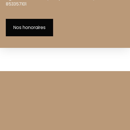
853357101
Nos honoraires