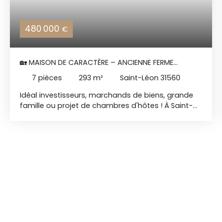
480 000
€
🏡 MAISON DE CARACTÈRE – ANCIENNE FERME
RÉNOVÉE – 293 M² – SAINT-LÉON – EXCLUSIVITÉ
7
pièces
293
m²
Saint-Léon 31560
Idéal investisseurs, marchands de biens, grande
famille ou projet de chambres d'hôtes ! À Saint-
Léon (Haute-Garonne), découvrez cette
magnifique maison de caractère, issue d’une
ancienne ferme rénovée et rehaussée en 1975.
Alliant le charme de l'authentique et de superbes
volumes, elle développe environ 293 m² habitables
répartis sur 3 niveaux, offrant un potentiel
d’aménagement exceptionnel et entièrement
modulable selon vos objectifs. Dès l'entrée, le ton
est donné avec un très grand séjour de 67 m²,
baigné de lumière et particulièrement convivial,
véritable cœur historique de la bâtisse. ✨ Potentiel