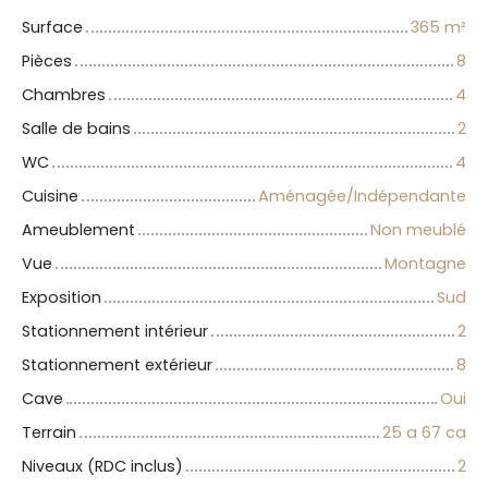
Surface
365
m²
Pièces
8
Chambres
4
Salle de bains
2
WC
4
Cuisine
Aménagée/Indépendante
Ameublement
Non meublé
Vue
Montagne
Exposition
Sud
Stationnement intérieur
2
Stationnement extérieur
8
Cave
Oui
Terrain
25 a 67 ca
Niveaux (RDC inclus)
2