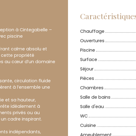
Caractéristique
eption à Cintegabelle –
Chauffage
ec piscine
Ouvertures
ffrant calme absolu et
Piscine
 cette propriété
Surface
es au cœur d’un domaine
Séjour
Pièces
nte, circulation fluide
èrent à l’ensemble une
Chambres
Salle de bains
ie et sa hauteur,
 prête idéalement à
Salle d'eau
ments privés ou au
WC
un cadre inspirant.
Cuisine
nts indépendants,
Ameublement