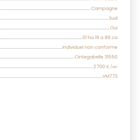
Campagne
Sud
Oui
01 ha 19 a 89 ca
Individuel non conforme
Cintegabelle 31550
2 700
€ /an
VM773