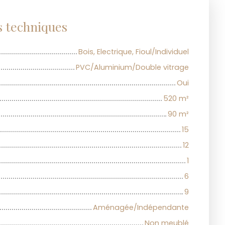
s techniques
Bois, Electrique, Fioul/Individuel
PVC/Aluminium/Double vitrage
Oui
520
m²
90
m²
15
12
1
6
9
Aménagée/Indépendante
Non meublé