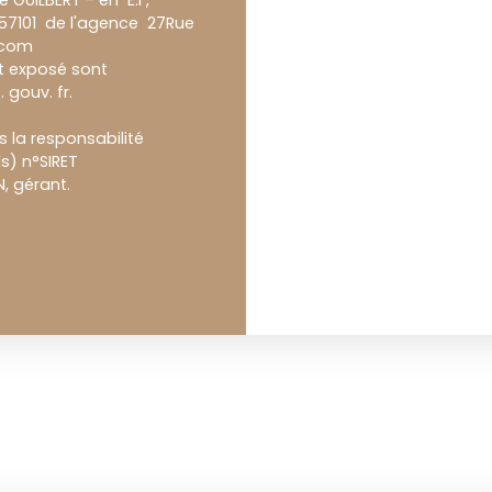
 GUILBERT - en E.I ,
357101 de l'agence 27Rue
.com
st exposé sont
 gouv. fr.
 la responsabilité
s) n°SIRET
 gérant.