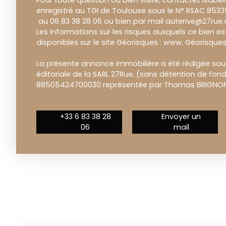
Pour toute question ou bien visite, contactez Isabelle
enregistré au TGI de Toulouse sous le N° RSAC 853
au 06 83 38 28 06 ou bien par mail auterive@27rue
Les informations sur les risques auxquels ce bien e
disponibles sur le site Géorisques : www. Géorisques.
La présente annonce immobilière a été rédigée sous
éditoriale de la SARL 27Rue, (sans détention de fond
88505424700030 représentée par Thomas BRIGNON,
+33 6 83 38 28
Envoyer un
06
mail