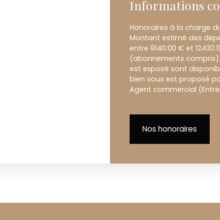
Informations c
Honoraires à la charge du
Montant estimé des dépe
entre 9140.00 € et 12430.
(abonnements compris). L
est exposé sont disponibl
bien vous est proposé par
Agent commercial (Entrepr
Nos honoraires