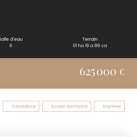
Salle d'eau
Terrain
6
01 ha 19 a 89 ca
625 000
€
Calculatrice
Ajouter aux favoris
Imprimer