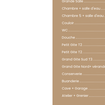
Grande Salle
Chambre + salle d'eau
Chambre 5 + salle d'eau
Couloir
WC
Douche
Petit Gite T2
Petit Gite T2
Grand Gite Sud T3
Grand Gite Nord+ vérand
Conserverie
Buanderie
Cave + Garage
Atelier + Grenier