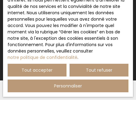
d'intérêt. Ils nous permettent également d'améliorer la
qualité de nos services et la convivialité de notre site
Pour en savoir plus sur le traitement de vos
internet. Nous utiliserons uniquement les données
données personnelles, veuillez consulter notre
personnelles pour lesquelles vous avez donné votre
politique de confidentialité
.
accord. Vous pouvez les modifier à n'importe quel
moment via la rubrique ″Gérer les cookies″ en bas de
notre site, à l'exception des cookies essentiels à son
fonctionnement. Pour plus d'informations sur vos
Recevoir des annonces
données personnelles, veuillez consulter
notre politique de confidentialité
.
Tout accepter
Tout refuser
Personnaliser
JE RECHERCHE UN BIEN
Vente maison Auterive (31190)
Vente maison Cintegabelle (31550)
Vente appartement Toulouse (31000)