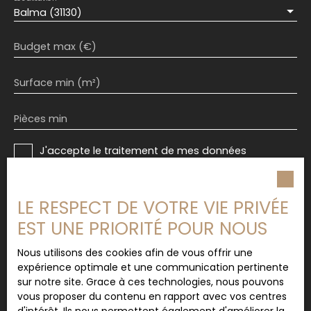
Balma (31130)
Budget max (€)
Surface min (m²)
Pièces min
J'accepte le traitement de mes données
personnelles conformément au RGPD. Si vous ne
souhaitez pas faire l'objet de prospection
commerciale par voie téléphonique, vous pouvez
LE RESPECT DE VOTRE VIE PRIVÉE
vous inscrire gratuitement sur la liste d'opposition
EST UNE PRIORITÉ POUR NOUS
au démarchage téléphonique, prévu par l'article
L223-1 du code de la consommation, sur le site
Internet www.bloctel.gouv.fr ou par courrier
Nous utilisons des cookies afin de vous offrir une
adressé à :
expérience optimale et une communication pertinente
sur notre site. Grace à ces technologies, nous pouvons
Société Worldline, Service Bloctel, CS 61311, 41013
vous proposer du contenu en rapport avec vos centres
BLOIS CEDEX.