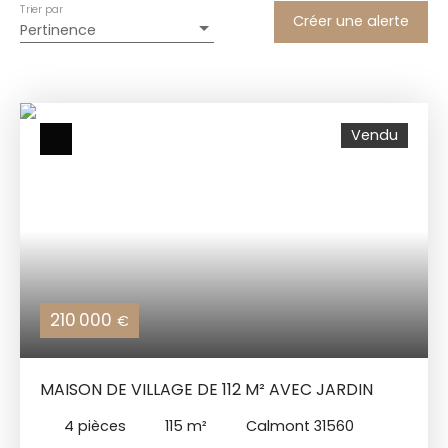
Trier par
Créer une alerte
Pertinence
Vendu
210 000
€
MAISON DE VILLAGE DE 112 M² AVEC JARDIN
4
pièces
115
m²
Calmont 31560