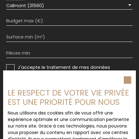
Calmont (31560)
Budget max (€)
Surface min (m²)
Pièces min
J'accepte le traitement de mes données
personnelles conformément au RGPD. Si vous ne
souhaitez pas faire l'objet de prospection
commerciale par voie téléphonique, vous pouvez
LE RESPECT DE VOTRE VIE PRIVÉE
vous inscrire gratuitement sur la liste d'opposition
EST UNE PRIORITÉ POUR NOUS
au démarchage téléphonique, prévu par l'article
L223-1 du code de la consommation, sur le site
Internet www.bloctel.gouv.fr ou par courrier
Nous utilisons des cookies afin de vous offrir une
adressé à :
expérience optimale et une communication pertinente
sur notre site. Grace à ces technologies, nous pouvons
Société Worldline, Service Bloctel, CS 61311, 41013
vous proposer du contenu en rapport avec vos centres
BLOIS CEDEX.