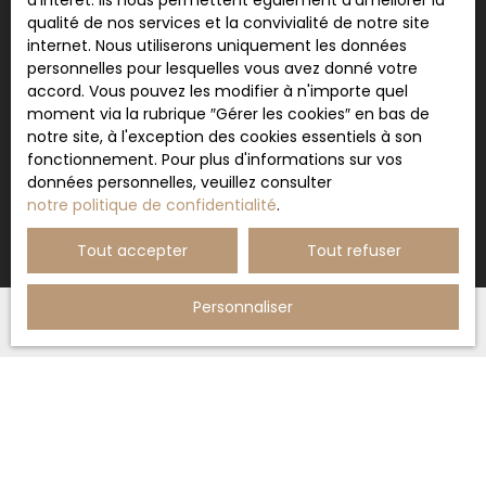
d'intérêt. Ils nous permettent également d'améliorer la
qualité de nos services et la convivialité de notre site
Pour en savoir plus sur le traitement de vos
internet. Nous utiliserons uniquement les données
données personnelles, veuillez consulter notre
personnelles pour lesquelles vous avez donné votre
politique de confidentialité
.
accord. Vous pouvez les modifier à n'importe quel
moment via la rubrique ″Gérer les cookies″ en bas de
notre site, à l'exception des cookies essentiels à son
fonctionnement. Pour plus d'informations sur vos
Recevoir des annonces
données personnelles, veuillez consulter
notre politique de confidentialité
.
Tout accepter
Tout refuser
Personnaliser
JE RECHERCHE UN BIEN
Vente maison Auterive (31190)
Vente maison Cintegabelle (31550)
Vente appartement Toulouse (31000)