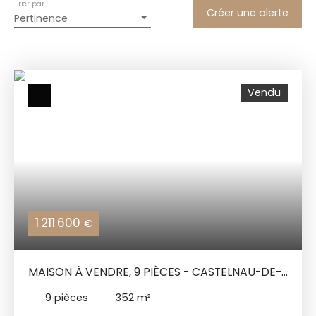
Trier par
Créer une alerte
Pertinence
Vendu
1 211 600
€
MAISON À VENDRE, 9 PIÈCES - CASTELNAU-DE-
MONTMIRAL 81140
9
pièces
352
m²