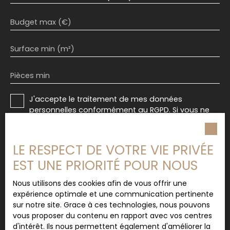
Budget max (€)
Surface min (m²)
Pièces min
J'accepte le traitement de mes données
personnelles conformément au RGPD. Si vous ne
souhaitez pas faire l'objet de prospection
commerciale par voie téléphonique, vous pouvez
vous inscrire gratuitement sur la liste d'opposition
LE RESPECT DE VOTRE VIE PRIVÉE
au démarchage téléphonique, prévu par l'article
EST UNE PRIORITÉ POUR NOUS
L223-1 du code de la consommation, sur le site
Internet www.bloctel.gouv.fr ou par courrier
Nous utilisons des cookies afin de vous offrir une
adressé à :
expérience optimale et une communication pertinente
sur notre site. Grace à ces technologies, nous pouvons
Société Worldline, Service Bloctel, CS 61311, 41013
vous proposer du contenu en rapport avec vos centres
BLOIS CEDEX.
d'intérêt. Ils nous permettent également d'améliorer la