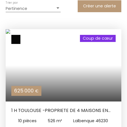
Trier par
Créer une alerte
Pertinence
Coup de cœur
625 000
€
1 H TOULOUSE -PROPRIETE DE 4 MAISONS EN
PIERRE - PISCINE - PIGEONNIERS
10
pièces
526
m²
Lalbenque 46230