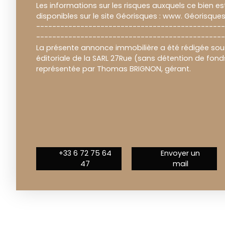
Les informations sur les risques auxquels ce bien e
disponibles sur le site Géorisques : www. Géorisques.
----------------------------------------------
-----------------------------------------------
La présente annonce immobilière a été rédigée sous
éditoriale de la SARL 27Rue (sans détention de fon
représentée par Thomas BRIGNON, gérant.
+33 6 72 75 64
Envoyer un
47
mail