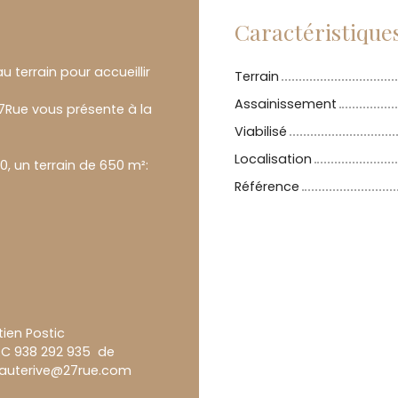
Caractéristique
pour accueillir
Terrain
Assainissement
ésente à la
Viabilisé
Localisation
, un terrain de 650 m²:
Référence
tien Postic
SAC 938 292 935 de
l auterive@27rue.com