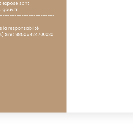
st exposé sont
 gouv.fr.
------------------------
--------------
 la responsabilité
ds) Siret 88505424700030