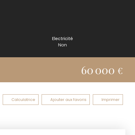
Electricité
Non
60 000
€
Calculatrice
Ajouter aux favoris
Imprimer