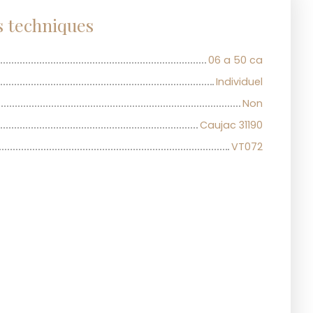
s techniques
06 a 50 ca
Individuel
Non
Caujac 31190
VT072