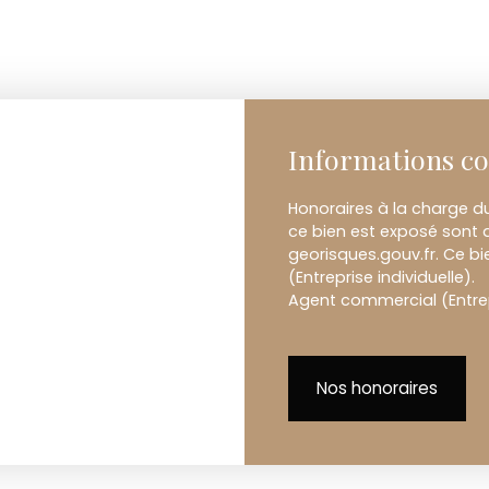
Informations c
Honoraires à la charge du
ce bien est exposé sont d
georisques.gouv.fr. Ce b
(Entreprise individuelle).
Agent commercial (Entrep
Nos honoraires