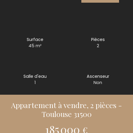
Surface
Pièces
45
m²
2
Salle d'eau
Ascenseur
1
Non
Appartement à vendre, 2 pièces -
Toulouse 31500
185 000
€