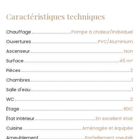
Caractéristiques techniques
Chauffage
Pompe à chaleur/Individuel
Ouvertures
PVC/Aluminium
Ascenseur
Non
Surface
45
m²
Pièces
2
Chambres
1
Salle d'eau
1
WC
2
Étage
RDC
État intérieur
En excellent état
Cuisine
Aménagée et équipée
Ameublement
Partiellement meublé