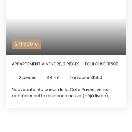
271 500
€
APPARTEMENT À VENDRE, 2 PIÈCES - TOULOUSE 31500
2
pièces
44
m²
Toulouse 31500
Nouveauté Au coeur de la Côte Pavée, venez
apprécier cette résidence neuve (déjà livrée),
composée de 8 lots principaux d’habitation haut
de gamme, avec ascenseur. Cet appartement T2
de 44. 62 m2 (climatisé) situé en rez-de-
chaussée se compose d'une entrée s'ouvrant sur
un séjour, salle à manger, donnant sur une