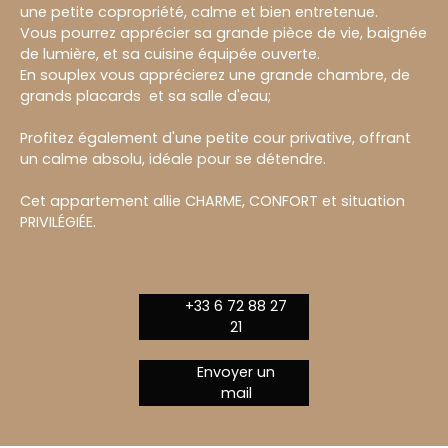
une petite copropriété, calme et bien entretenue.
Vous pourrez apprécier sa grande pièce de vie, baignée
de lumière, et sa cuisine équipée ouverte.
En souplex vous apprécierez une grande chambre, de
grands placards et sa salle d'eau;
Profitez également d'une petite cour privative, offrant
un calme absolu, idéale pour se détendre.
Cet appartement allie CHARME, CONFORT et situation
PRIVILÉGIÉE.
+33 6 72 88 27
21
Envoyer un
mail