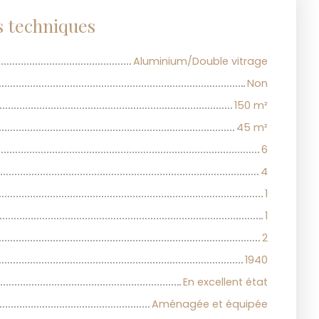
s techniques
Aluminium/Double vitrage
Non
150
m²
45
m²
6
4
1
1
2
1940
En excellent état
Aménagée et équipée