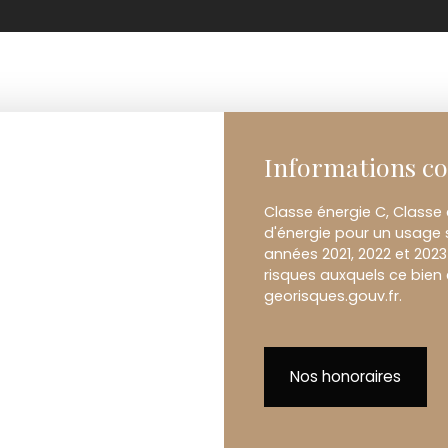
Informations c
Classe énergie C, Classe
d'énergie pour un usage s
années 2021, 2022 et 202
risques auxquels ce bien 
georisques.gouv.fr.
Nos honoraires